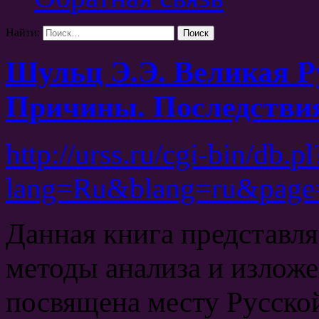
Найти:
Шульц Э.Э.
Великая Ру
Причины. Последствия
http://urss.ru/cgi-bin/db.pl
lang=Ru&blang=ru&page
Данная книга представля
методы анализа и изложе
посвящена месту Русско