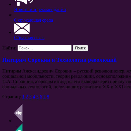
Новинки и рекомендации
Окружающая среда
Обратная связь
Найти:
Питирим Сорокин и Технологии революций
Питирим Александрович Сорокин – русский революционер, жур
социальной мобильности, теории революции, основоположник
П.А. Сорокина, а бросим взгляд на его выводы через призму т
социальных технологий, получивших развитие в XX и XXI век
Страниц:
1
2
3
4
5
6
7
8