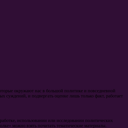
оторые окружают нас в большой политике и повседневной
х суждений, и подвергать оценке лишь только факт, работает
зработке, использовании или исследовании политических
лке» можно взять почитать тематические материалы.