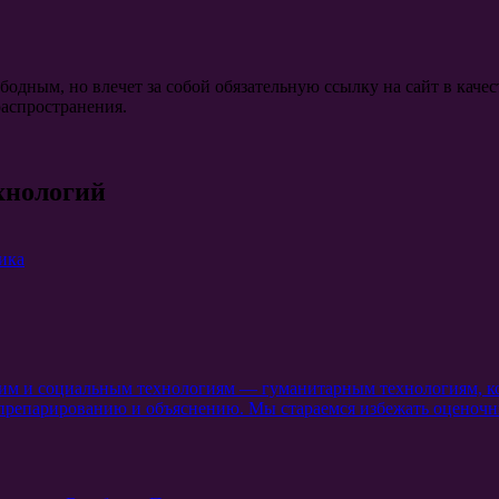
ободным, но влечет за собой обязательную ссылку на сайт в ка
распространения.
хнологий
ика
ким и социальным технологиям — гуманитарным технологиям, к
препарированию и объяснению. Мы стараемся избежать оценочны