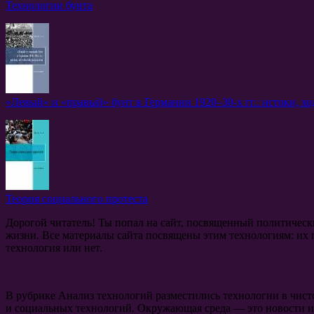
Технологии бунта
«Левый» и «правый» бунт в Германии 1920–30-х гг.: истоки, хо
Теория социального протеста
Дорогой читатель! Ты попал на сайт, посвященный политичес
жизни. Все материалы сайта посвящены этим технологиям: их 
технология или нет.
В рубрике Анализ технологий разместились технологии в чист
и социальных технологий. Окружающая среда — это новости и