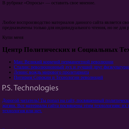
В рубрике «Опросы» — оставить свое мнение.
Любое воспроизводство материалов данного сайта является св
предназначены только для индивидуального чтения, но не для 
Купи меня
Центр Политических и Социальных Те
Мао: Великий кормчий перманентной революции
Сталин: революционный дух и лучший друг физкультурн
Ленин: вождь мирового пролетариата
Питирим Сорокин и Технологии революций
Дорогой читатель! Ты попал на сайт, посвященный политичес
жизни. Все материалы сайта посвящены этим технологиям: их 
технология или нет.