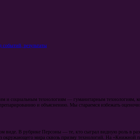
д событий, результаты
ким и социальным технологиям — гуманитарным технологиям, к
препарированию и объяснению. Мы стараемся избежать оценочны
ом виде. В рубрике Персоны — те, кто сыграл видную роль в ра
з окружающего мира сквозь призму технологий. На «Книжной по