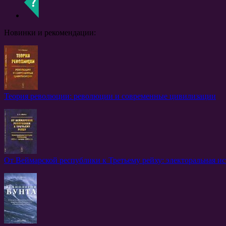
Новинки и рекомендации:
Теория революции: революции и современные цивилизации
От Веймарской республики к Третьему рейху: электоральная ист