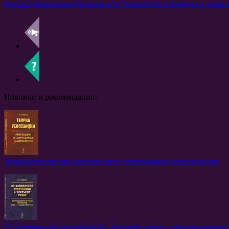
Предыдущая запись
Экспаты или технологии заработка в криз
Новинки и рекомендации:
Теория революции: революции и современные цивилизации
От Веймарской республики к Третьему рейху: электоральная ист