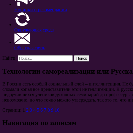
Новинки и рекомендации
Окружающая среда
Обратная связь
Найти:
Технологии самореализации или Русска
В России есть особый социальный слой – интеллигенция. Не бу
сломали копья все представители этой интеллигенции. К русс
недоучившихся учеников духовных семинарий до профессуры с
невозможно, но что точно можно утверждать, так это то, что и
Страниц:
1
2
3
4
5
6
7
8
9
10
Навигация по записям