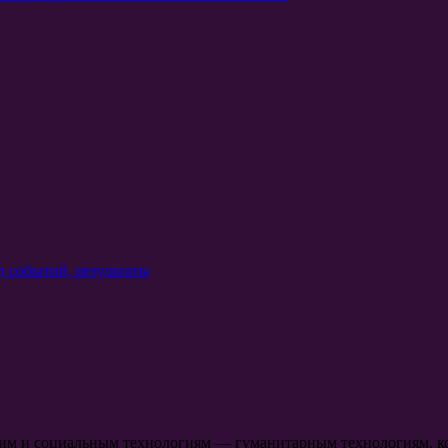
д событий, результаты
ким и социальным технологиям — гуманитарным технологиям, к