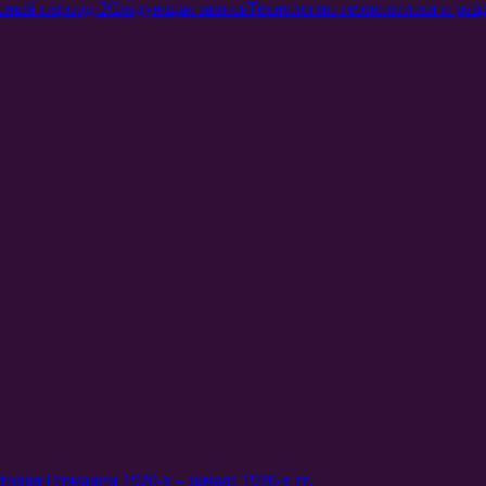
исный период-2
Следующая запись
Технологии геополитики и разр
ория Германии 1920-х – начала 1930-х гг.