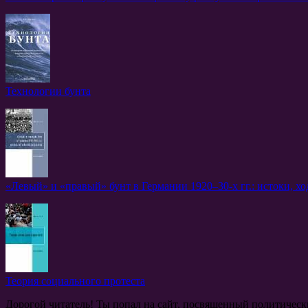
Технологии бунта
«Левый» и «правый» бунт в Германии 1920–30-х гг.: истоки, хо
Теория социального протеста
Дорогой читатель! Ты попал на сайт, посвященный политичес