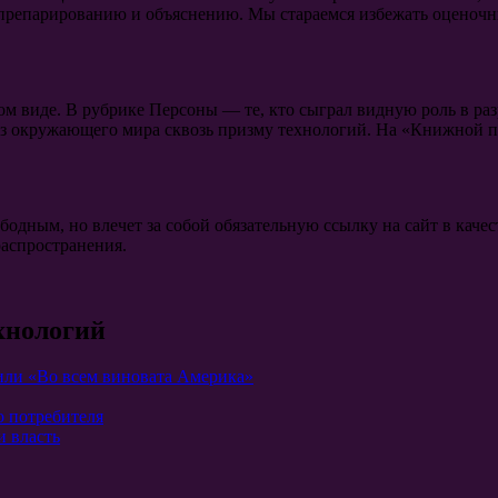
препарированию и объяснению. Мы стараемся избежать оценочны
ом виде. В рубрике Персоны — те, кто сыграл видную роль в ра
з окружающего мира сквозь призму технологий. На «Книжной по
ободным, но влечет за собой обязательную ссылку на сайт в ка
распространения.
хнологий
или «Во всем виновата Америка»
о потребителя
и власть