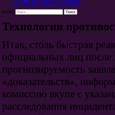
Найти:
Технологии противо
Итак, столь быстрая реа
официальных лиц после 
прогнозируемость заявл
«доказательств», инфор
комиссию вкупе с указа
расследования инцидента