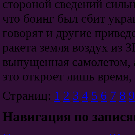
стороной сведений сильн
что боинг был сбит укр
говорят и другие приве
ракета земля воздух из 
выпущенная самолетом, а
это откроет лишь время, 
Страниц:
1
2
3
4
5
6
7
8
9
Навигация по запис