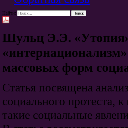
Найти:
Шульц Э.Э.
«Утопия»
«интернационализм»
массовых форм социа
Статья посвящена анали
социального протеста, к
такие социальные явлени