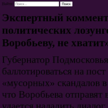
Найти:
Экспертный коммент
политических лозунг
Воробьеву, не хватит
Губернатор Подмосковья 
баллотироваться на пост
«мусорных» скандалов в
что Воробьева отправят в
удается наладить диалог